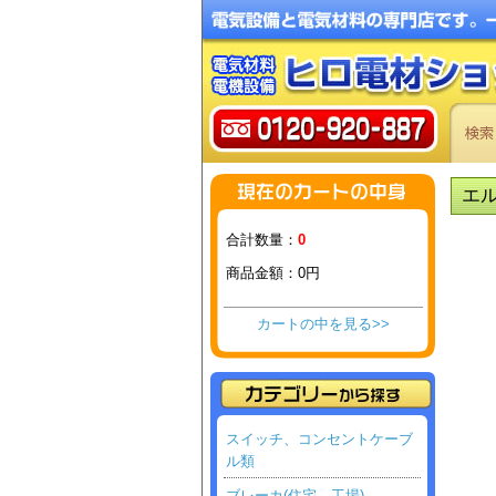
エ
合計数量：
0
商品金額：
0円
カートの中を見る>>
スイッチ、コンセントケーブ
ル類
ブレーカ(住宅、工場)