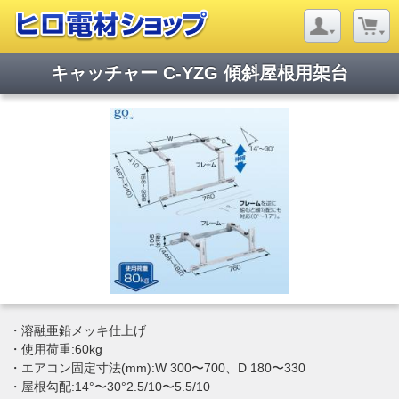
キャッチャー C-YZG 傾斜屋根用架台
・溶融亜鉛メッキ仕上げ
・使用荷重:60kg
・エアコン固定寸法(mm):W 300〜700、D 180〜330
・屋根勾配:14°〜30°2.5/10〜5.5/10